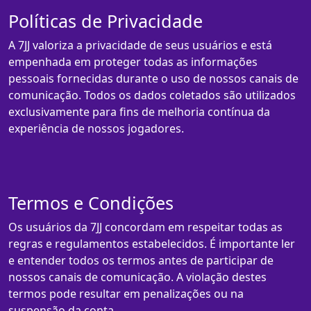
Políticas de Privacidade
A 7JJ valoriza a privacidade de seus usuários e está
empenhada em proteger todas as informações
pessoais fornecidas durante o uso de nossos canais de
comunicação. Todos os dados coletados são utilizados
exclusivamente para fins de melhoria contínua da
experiência de nossos jogadores.
Termos e Condições
Os usuários da 7JJ concordam em respeitar todas as
regras e regulamentos estabelecidos. É importante ler
e entender todos os termos antes de participar de
nossos canais de comunicação. A violação destes
termos pode resultar em penalizações ou na
suspensão da conta.