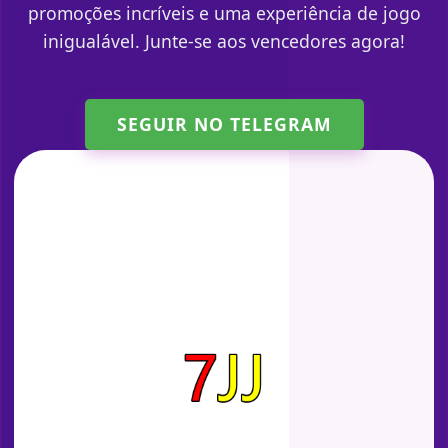
promoções incríveis e uma experiência de jogo
inigualável. Junte-se aos vencedores agora!
SEGUIR NO TELEGRAM