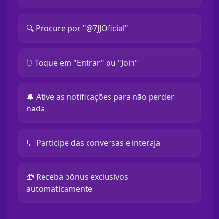
🔍 Procure por "@7JJOficial"
👆 Toque em "Entrar" ou "Join"
🔔 Ative as notificações para não perder
nada
💬 Participe das conversas e interaja
🎁 Receba bônus exclusivos
automaticamente