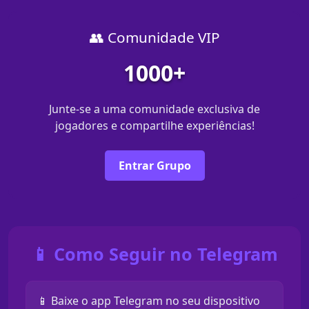
👥 Comunidade VIP
1000+
Junte-se a uma comunidade exclusiva de
jogadores e compartilhe experiências!
Entrar Grupo
📱 Como Seguir no Telegram
📱 Baixe o app Telegram no seu dispositivo