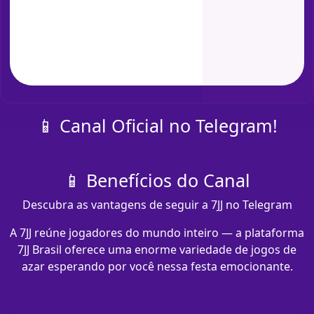
📱 Canal Oficial no Telegram!
📱 Benefícios do Canal
Descubra as vantagens de seguir a 7JJ no Telegram
A 7JJ reúne jogadores do mundo inteiro — a plataforma
7JJ Brasil oferece uma enorme variedade de jogos de
azar esperando por você nessa festa emocionante.