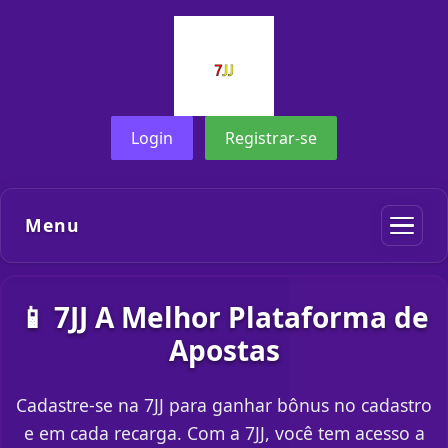
Login
Registrar-se
Menu
📱 7JJ A Melhor Plataforma de
Apostas
Cadastre-se na 7JJ para ganhar bônus no cadastro
e em cada recarga. Com a 7JJ, você tem acesso a