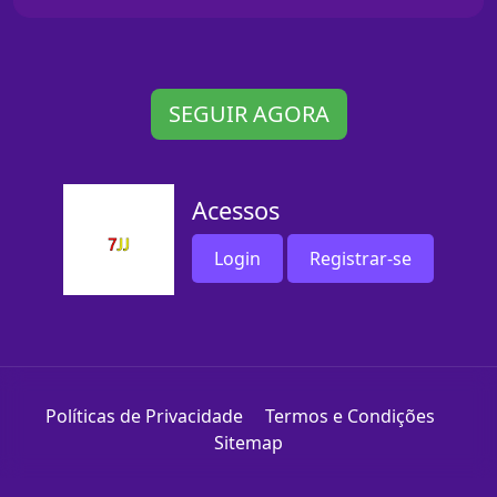
SEGUIR AGORA
Acessos
Login
Registrar-se
Políticas de Privacidade
Termos e Condições
Sitemap