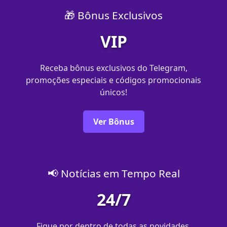
🎁 Bônus Exclusivos
VIP
Receba bônus exclusivos do Telegram,
promoções especiais e códigos promocionais
únicos!
Ver Bônus
📢 Notícias em Tempo Real
24/7
Fique por dentro de todas as novidades,