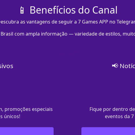
📱 Benefícios do Canal
escubra as vantagens de seguir a 7 Games APP no Telegr
rasil com ampla informação — variedade de estilos, muito
sivos
📢 Notí
m, promoções especiais
Fique por dentro d
s únicos!
eventos da 7