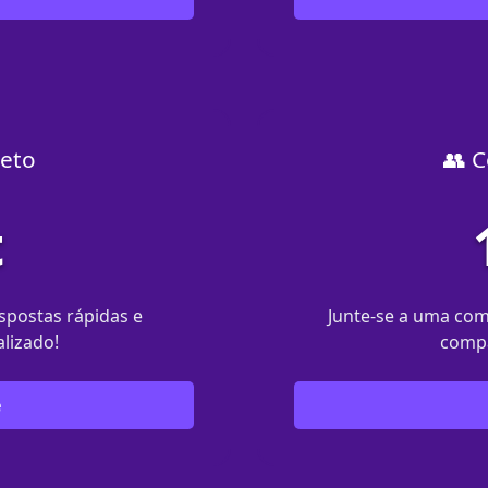
reto
👥 
t
espostas rápidas e
Junte-se a uma com
lizado!
compa
e