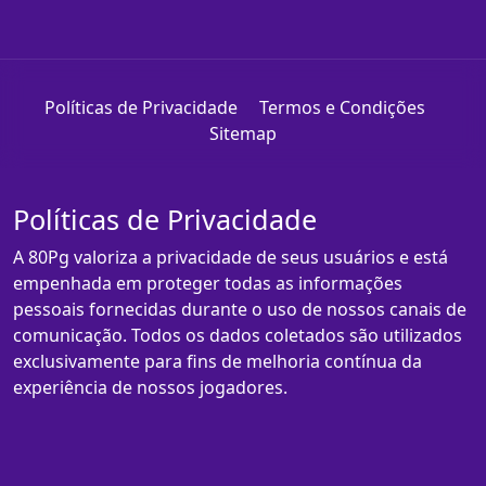
Políticas de Privacidade
Termos e Condições
Sitemap
Políticas de Privacidade
A 80Pg valoriza a privacidade de seus usuários e está
empenhada em proteger todas as informações
pessoais fornecidas durante o uso de nossos canais de
comunicação. Todos os dados coletados são utilizados
exclusivamente para fins de melhoria contínua da
experiência de nossos jogadores.