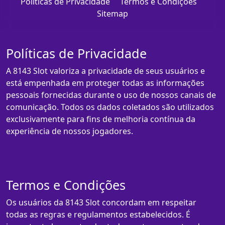
Políticas de Privacidade
Termos e Condições
Sitemap
Políticas de Privacidade
A 8143 Slot valoriza a privacidade de seus usuários e
está empenhada em proteger todas as informações
pessoais fornecidas durante o uso de nossos canais de
comunicação. Todos os dados coletados são utilizados
exclusivamente para fins de melhoria contínua da
experiência de nossos jogadores.
Termos e Condições
Os usuários da 8143 Slot concordam em respeitar
todas as regras e regulamentos estabelecidos. É