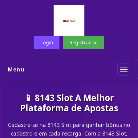
Login
Registrar-se
Menu
📱 8143 Slot A Melhor
Plataforma de Apostas
Cadastre-se na 8143 Slot para ganhar bônus no
cadastro e em cada recarga. Com a 8143 Slot,