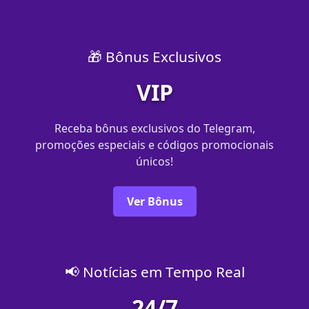
🎁 Bônus Exclusivos
VIP
Receba bônus exclusivos do Telegram,
promoções especiais e códigos promocionais
únicos!
Ver Bônus
📢 Notícias em Tempo Real
24/7