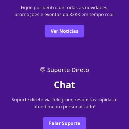
Fique por dentro de todas as novidades,
promoções e eventos da 82KK em tempo real!
Ver Notícias
💬 Suporte Direto
Chat
Suporte direto via Telegram, respostas rápidas e
atendimento personalizado!
Falar Suporte