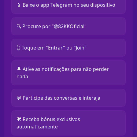
📱 Baixe o app Telegram no seu dispositivo
🔍 Procure por "@82KKOficial"
👆 Toque em "Entrar" ou "Join"
🔔 Ative as notificações para não perder
nada
💬 Participe das conversas e interaja
🎁 Receba bônus exclusivos
automaticamente