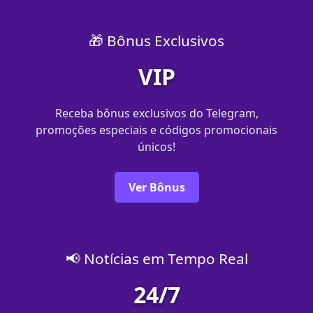
🎁 Bônus Exclusivos
VIP
Receba bônus exclusivos do Telegram,
promoções especiais e códigos promocionais
únicos!
Ver Bônus
📢 Notícias em Tempo Real
24/7