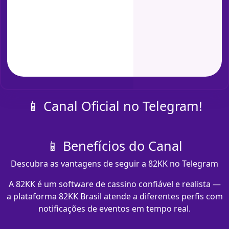
📱 Canal Oficial no Telegram!
📱 Benefícios do Canal
Descubra as vantagens de seguir a 82KK no Telegram
A 82KK é um software de cassino confiável e realista —
a plataforma 82KK Brasil atende a diferentes perfis com
notificações de eventos em tempo real.