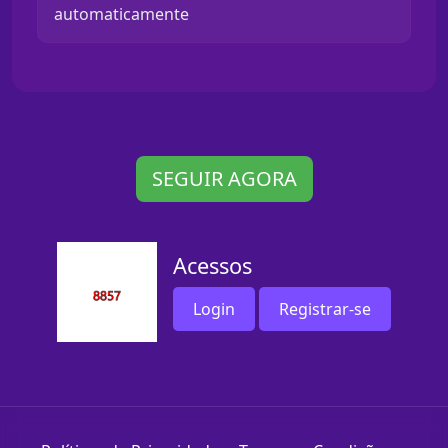
automaticamente
SEGUIR AGORA
Acessos
Login
Registrar-se