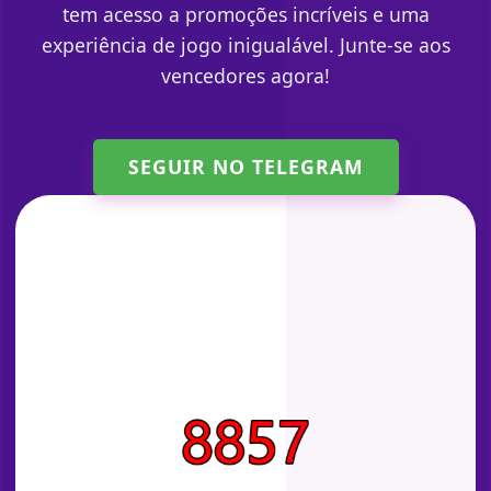
tem acesso a promoções incríveis e uma
experiência de jogo inigualável. Junte-se aos
vencedores agora!
SEGUIR NO TELEGRAM