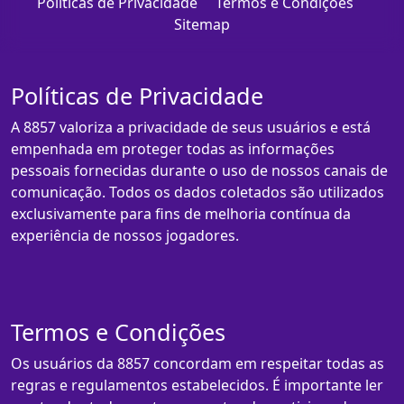
Políticas de Privacidade
Termos e Condições
Sitemap
Políticas de Privacidade
A 8857 valoriza a privacidade de seus usuários e está
empenhada em proteger todas as informações
pessoais fornecidas durante o uso de nossos canais de
comunicação. Todos os dados coletados são utilizados
exclusivamente para fins de melhoria contínua da
experiência de nossos jogadores.
Termos e Condições
Os usuários da 8857 concordam em respeitar todas as
regras e regulamentos estabelecidos. É importante ler