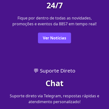
24/7
Fique por dentro de todas as novidades,
promoções e eventos da 8857 em tempo real!
Ver Notícias
💬 Suporte Direto
Chat
Suporte direto via Telegram, respostas rápidas e
atendimento personalizado!