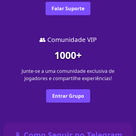
Falar Suporte
👥 Comunidade VIP
1000+
Junte-se a uma comunidade exclusiva de
jogadores e compartilhe experiências!
Entrar Grupo
📱 Como Seguir no Telegram