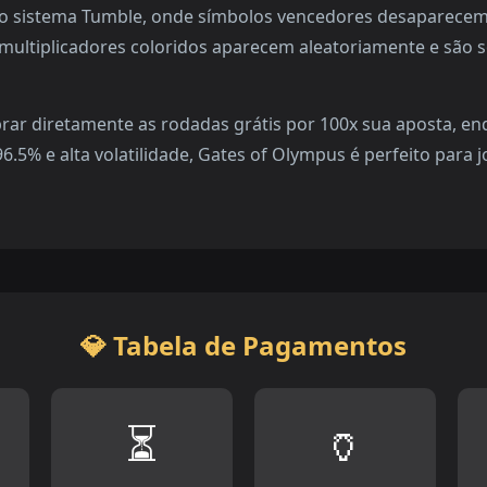
 sistema Tumble, onde símbolos vencedores desaparecem p
multiplicadores coloridos aparecem aleatoriamente e são 
ar diretamente as rodadas grátis por 100x sua aposta, e
6.5% e alta volatilidade, Gates of Olympus é perfeito pa
💎 Tabela de Pagamentos
⏳
🏺