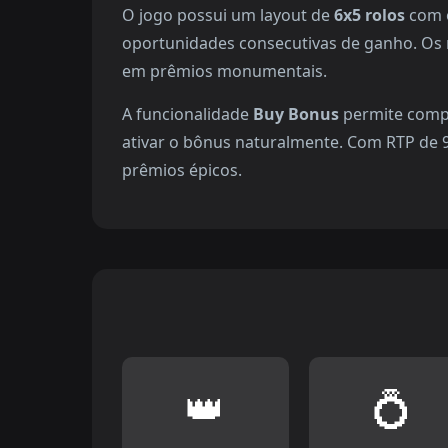
O jogo possui um layout de
6x5 rolos
com o
oportunidades consecutivas de ganho. Os 
em prêmios monumentais.
A funcionalidade
Buy Bonus
permite compr
ativar o bônus naturalmente. Com RTP de 9
prêmios épicos.
👑
💍