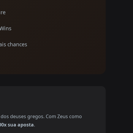
ure
 Wins
ais chances
no dos deuses gregos. Com Zeus como
00x sua aposta
.