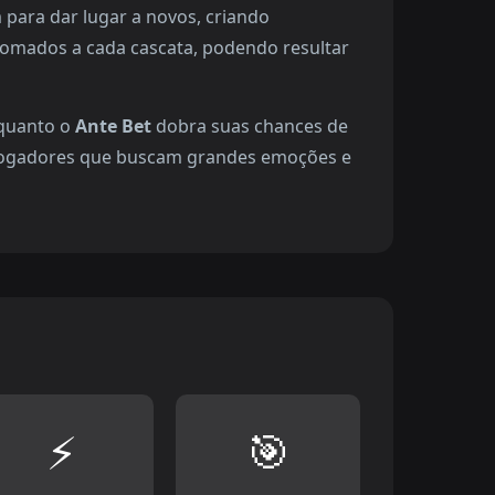
ara dar lugar a novos, criando
somados a cada cascata, podendo resultar
nquanto o
Ante Bet
dobra suas chances de
ra jogadores que buscam grandes emoções e
⚡
🎯