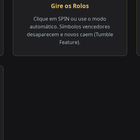
Gire os Rolos
Clique em SPIN ou use o modo
automático. Símbolos vencedores
desaparecem e novos caem (Tumble
Feature).