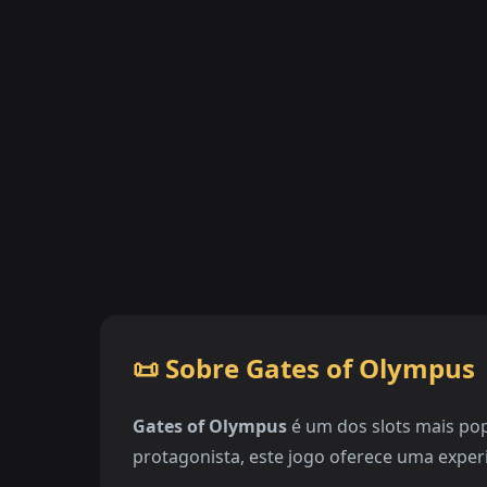
📜 Sobre Gates of Olympus
Gates of Olympus
é um dos slots mais po
protagonista, este jogo oferece uma expe