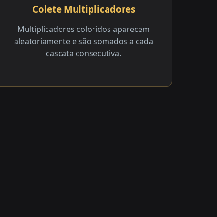
Colete Multiplicadores
Multiplicadores coloridos aparecem
aleatoriamente e são somados a cada
cascata consecutiva.