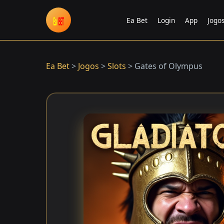
Ea Bet
Login
App
Jogo
Ea Bet
>
Jogos
>
Slots
> Gates of Olympus